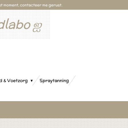
past moment, contacteer me gerust.
dlabo ஐ
d & Voetzorg
Spraytanning