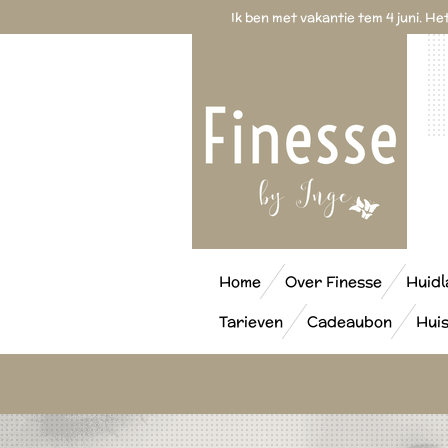
Ik ben met vakantie tem 4 juni. H
Ga
direct
naar
de
hoofdinhoud
Home
Over Finesse
Huid
Tarieven
Cadeaubon
Hui