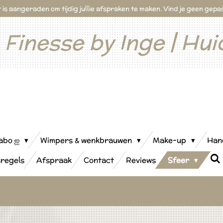
et is aangeraden om tijdig jullie afspraken te maken. Vind je geen ge
Finesse by Inge | Hui
labo ஐ
Wimpers & wenkbrauwen
Make-up
Han
sregels
Afspraak
Contact
Reviews
Sfeer