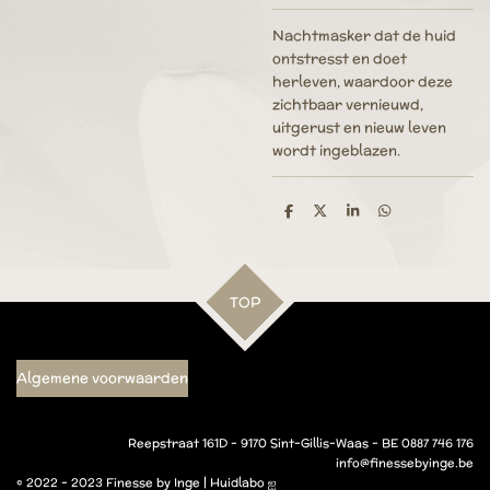
Nachtmasker dat de huid
ontstresst en doet
herleven, waardoor deze
zichtbaar vernieuwd,
uitgerust en nieuw leven
wordt ingeblazen.
D
D
S
D
e
e
h
e
l
e
a
l
e
l
r
e
n
e
n
TOP
Algemene voorwaarden
Reepstraat 161D - 9170 Sint-Gillis-Waas - BE 0887 746 176
info@finessebyinge.be
© 2022 - 2023 Finesse by Inge | Huidlabo ஐ