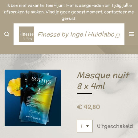
Ik ben met vakantie tem 4 juni. Het is aangeraden om tijdig jullie
Ga
afspraken te maken. Vind je geen gepast moment, contacteer me
direct
gerust.
naar
de
hoofdinhoud
Finesse by Inge | Huidlabo ஐ
Masque nuit
8 x 4ml
€ 42,80
Uitgeschakeld