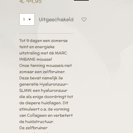
€ 44,95
Uitgeschakeld
Tot 9 dagen een zomerse
teint en energieke
uitstraling met dé
MARC
INBANE mousse
!
Onze
tanning mousse
is niet
zomaar een
zelfbruiner
.
Deze bevat namelijk 3e
generatie Hyaluronzuur-
SLMW; een hyaluronzuur
die als enige doordringt tot
de diepere huidlagen. Dit
stimuleert o.a. de vorming
van Collageen en verbetert
de huidstructuur.
De
zelfbruiner