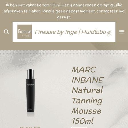
Ik ben met vakantie tem 4 juni. Het is aangeraden om tijdig jullie
Ga
afspraken te maken. Vind je geen gepast moment, contacteer me
direct
gerust.
naar
de
hoofdinhoud
Finesse by Inge | Huidlabo ஐ
MARC
INBANE
Natural
Tanning
Mousse
150ml