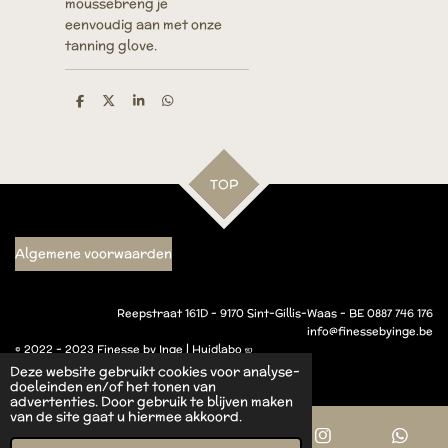
mousse
breng je
eenvoudig aan met onze
tanning glove.
D
D
S
D
e
e
h
e
l
e
a
l
e
l
r
e
n
e
n
TOP
Algemene voorwaarden
Reepstraat 161D - 9170 Sint-Gillis-Waas - BE 0887 746 176
info@finessebyinge.be
© 2022 - 2023 Finesse by Inge | Huidlabo ஐ
Powered by
JouwWeb
Deze website gebruikt cookies voor analyse-
doeleinden en/of het tonen van
advertenties. Door gebruik te blijven maken
van de site gaat u hiermee akkoord.