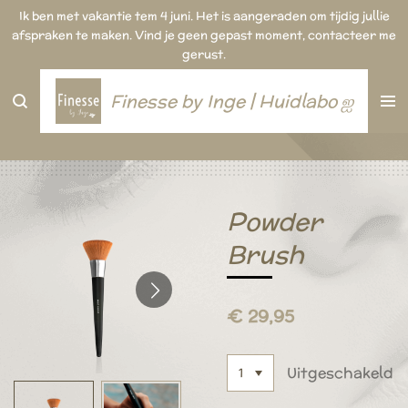
Ik ben met vakantie tem 4 juni. Het is aangeraden om tijdig jullie
Ga
afspraken te maken. Vind je geen gepast moment, contacteer me
direct
gerust.
naar
de
hoofdinhoud
Finesse by Inge | Huidlabo ஐ
Powder
Brush
€ 29,95
Uitgeschakeld