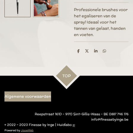
Professionele brushes voor
het egaliseren van de
spray! Ideaal voor het
tannen van gelaat, handen
en voeten.
D
D
S
D
e
e
h
e
l
e
a
l
e
l
r
e
n
e
n
TOP
Algemene voorwaarden
Reepstraat 161D - 9170 Sint-Gillis-Waas - BE 0887 746 176
info@finessebyinge.be
© 2022 - 2023 Finesse by Inge | Huidlabo ஐ
Powered by
JouwWeb